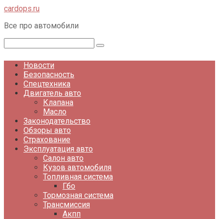
Перейти
cardops.ru
к
Все про автомобили
контенту
Поиск:
Новости
Безопасность
Спецтехника
Двигатель авто
Клапана
Масло
Законодательство
Обзоры авто
Страхование
Эксплуатация авто
Салон авто
Кузов автомобиля
Топливная система
Гбо
Тормозная система
Трансмиссия
Акпп