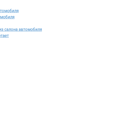
омобиля
 из салона автомобиля
отает