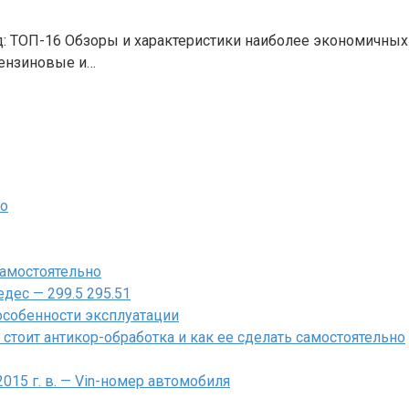
 ТОП-16 Обзоры и характеристики наиболее экономичных 
бензиновые и…
во
самостоятельно
дес — 299.5 295.51
 особенности эксплуатации
стоит антикор-обработка и как ее сделать самостоятельно
– 2015 г. в. — Vin-номер автомобиля