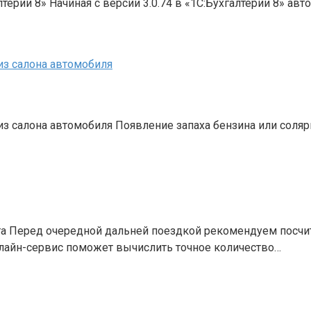
терии 8» Начиная с версии 3.0.74 в «1С:Бухгалтерии 8» ав
 из салона автомобиля
 из салона автомобиля Появление запаха бензина или соля
та Перед очередной дальней поездкой рекомендуем посчит
нлайн-сервис поможет вычислить точное количество…