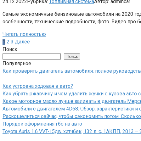
24.12.2022
Рубрика:
Топливная система
Автор:
admincar
Самые экономичные бензиновые автомобили на 2020 год:
особенности, технические подробности, фото. Видео про 
Читать полностью
Пагинация
1
2
3
Далее
записей
Поиск
Поиск
Популярное
Как проверить двигатель автомобиля: полное руководст
Как устроена ходовая в авто?
Как убрать ржавчину и чем удалить жучки с кузова авто 
Какое моторное масло лучше заливать в двигатель Мерсе
Автомобили с двигателем 4D68: Обзор, характеристики и
Раскошелиться сейчас, чтобы сэкономить потом. Сколько 
Порядок оформления гбо на авто
Toyota Auris 1.6 VVT-i 5дв. хэтчбек, 132 л. с, 1АКПП, 2013 