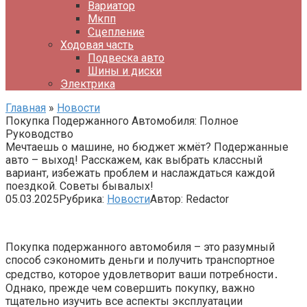
Вариатор
Мкпп
Сцепление
Ходовая часть
Подвеска авто
Шины и диски
Электрика
Главная
»
Новости
Покупка Подержанного Автомобиля: Полное
Руководство
Мечтаешь о машине, но бюджет жмёт? Подержанные
авто – выход! Расскажем, как выбрать классный
вариант, избежать проблем и наслаждаться каждой
поездкой. Советы бывалых!
05.03.2025
Рубрика:
Новости
Автор:
Redactor
Покупка подержанного автомобиля – это разумный
способ сэкономить деньги и получить транспортное
средство, которое удовлетворит ваши потребности․
Однако, прежде чем совершить покупку, важно
тщательно изучить все аспекты эксплуатации