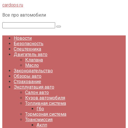
Перейти
cardops.ru
к
Все про автомобили
контенту
Поиск:
Новости
Безопасность
Спецтехника
Двигатель авто
Клапана
Масло
Законодательство
Обзоры авто
Страхование
Эксплуатация авто
Салон авто
Кузов автомобиля
Топливная система
Гбо
Тормозная система
Трансмиссия
Акпп