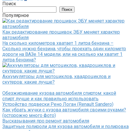
записей
Поиск
Поиск
Популярное
Как редактирование прошивок ЭБУ меняет характер
автомобиля
На сколько километров хватает 1 литра бензина –
Сколько нужно бензина, чтобы проехать один километр
дороги на ВАЗе 14 модели, или на сколько км хватит 1
литра бензина?
Аккумуляторы для мотоциклов, квадроциклов и
скутеров: какие лучше?
Обезжиривание кузова автомобиля спиртом: какой
спирт лучше и как правильно использовать
Устройство подвески Рено Логан (Renault Sandero)
Как убрать жучки с кузова автомобиля своими руками?
(осторожно много фото)
Высказывания про ремонт автомобиля
Защитные полироли для кузова автомобиля и полировка