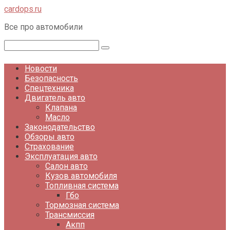
Перейти
cardops.ru
к
Все про автомобили
контенту
Поиск:
Новости
Безопасность
Спецтехника
Двигатель авто
Клапана
Масло
Законодательство
Обзоры авто
Страхование
Эксплуатация авто
Салон авто
Кузов автомобиля
Топливная система
Гбо
Тормозная система
Трансмиссия
Акпп