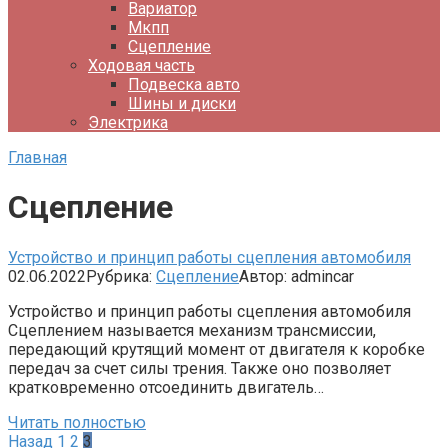
Вариатор
Мкпп
Сцепление
Ходовая часть
Подвеска авто
Шины и диски
Электрика
Главная
Сцепление
Устройство и принцип работы сцепления автомобиля
02.06.2022
Рубрика:
Сцепление
Автор:
admincar
Устройство и принцип работы сцепления автомобиля
Сцеплением называется механизм трансмиссии,
передающий крутящий момент от двигателя к коробке
передач за счет силы трения. Также оно позволяет
кратковременно отсоединить двигатель…
Читать полностью
Пагинация
Назад
1
2
3