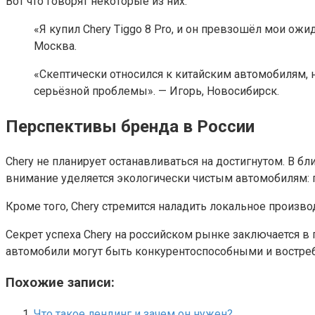
Вот что говорят некоторые из них:
«Я купил Chery Tiggo 8 Pro, и он превзошёл мои ожи
Москва.
«Скептически относился к китайским автомобилям, н
серьёзной проблемы». — Игорь, Новосибирск.
Перспективы бренда в России
Chery не планирует останавливаться на достигнутом. В б
внимание уделяется экологически чистым автомобилям: 
Кроме того, Chery стремится наладить локальное произв
Секрет успеха Chery на российском рынке заключается в 
автомобили могут быть конкурентоспособными и востре
Похожие записи:
Что такое лендинг и зачем он нужен?