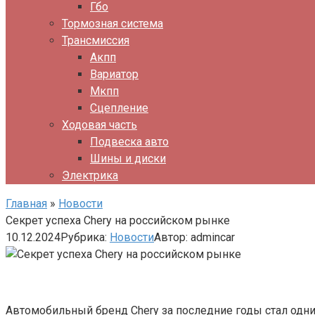
Гбо
Тормозная система
Трансмиссия
Акпп
Вариатор
Мкпп
Сцепление
Ходовая часть
Подвеска авто
Шины и диски
Электрика
Главная
»
Новости
Секрет успеха Chery на российском рынке
10.12.2024
Рубрика:
Новости
Автор:
admincar
Автомобильный бренд Chery за последние годы стал одн