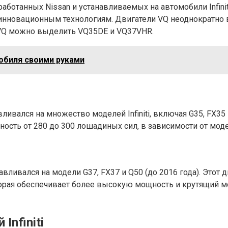
работанных Nissan и устанавливаемых на автомобили Infini
инновационным технологиям. Двигатели VQ неоднократно в
й VQ можно выделить VQ35DE и VQ37VHR.
обиля своими руками
ливался на множество моделей Infiniti, включая G35, FX35
сть от 280 до 300 лошадиных сил, в зависимости от моде
авливался на модели G37, FX37 и Q50 (до 2016 года). Этот
, которая обеспечивает более высокую мощность и крутящи
Infiniti