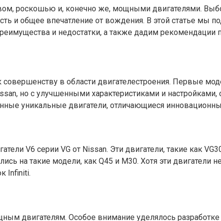
ом, роскошью и, конечно же, мощными двигателями. Выбор 
ь и общее впечатление от вождения. В этой статье мы п
, преимущества и недостатки, а также дадим рекомендации
я к совершенству в области двигателестроения. Первые моде
an, но с улучшенными характеристиками и настройками, 
ственные уникальные двигатели, отличающиеся инновацион
игатели V6 серии VG от Nissan. Эти двигатели, такие как V
сь на такие модели, как Q45 и M30. Хотя эти двигатели 
nfiniti.
щным двигателям. Особое внимание уделялось разработке 