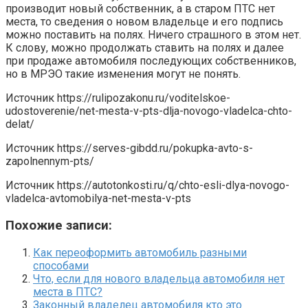
производит новый собственник, а в старом ПТС нет
места, то сведения о новом владельце и его подпись
можно поставить на полях. Ничего страшного в этом нет.
К слову, можно продолжать ставить на полях и далее
при продаже автомобиля последующих собственников,
но в МРЭО такие изменения могут не понять.
Источник
https://rulipozakonu.ru/voditelskoe-
udostoverenie/net-mesta-v-pts-dlja-novogo-vladelca-chto-
delat/
Источник
https://serves-gibdd.ru/pokupka-avto-s-
zapolnennym-pts/
Источник
https://autotonkosti.ru/q/chto-esli-dlya-novogo-
vladelca-avtomobilya-net-mesta-v-pts
Похожие записи:
Как переоформить автомобиль разными
способами
Что, если для нового владельца автомобиля нет
места в ПТС?
Законный владелец автомобиля кто это