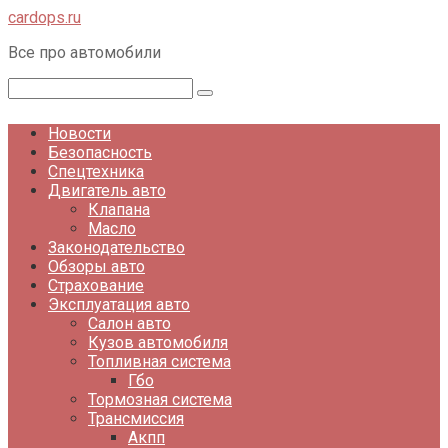
Перейти
cardops.ru
к
Все про автомобили
контенту
Поиск:
Новости
Безопасность
Спецтехника
Двигатель авто
Клапана
Масло
Законодательство
Обзоры авто
Страхование
Эксплуатация авто
Салон авто
Кузов автомобиля
Топливная система
Гбо
Тормозная система
Трансмиссия
Акпп