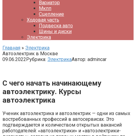
Вариатор
Мкпп
Сцепление
Ходовая часть
Подвеска авто
Шины и диски
Электрика
Главная
»
Электрика
Автоэлектрик в Москве
09.06.2022
Рубрика:
Электрика
Автор:
admincar
С чего начать начинающему
автоэлектрику. Курсы
автоэлектрика
Ученик автоэлектрика и автоэлектрик — одни из самых
востребованных профессий в автосервисах. Это
подтверждается и количеством открытых вакансий
работодателей: «автоэлектрики» и «автоэлектрики-