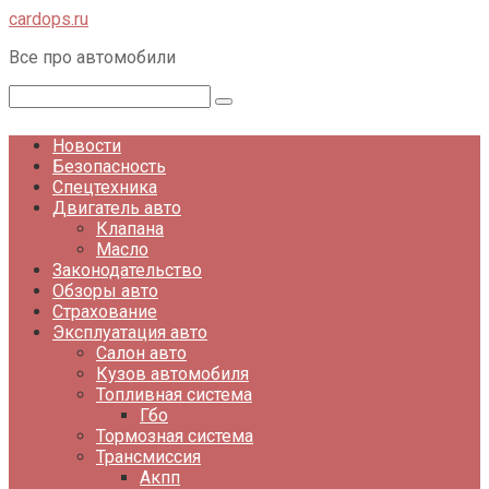
Перейти
cardops.ru
к
Все про автомобили
контенту
Поиск:
Новости
Безопасность
Спецтехника
Двигатель авто
Клапана
Масло
Законодательство
Обзоры авто
Страхование
Эксплуатация авто
Салон авто
Кузов автомобиля
Топливная система
Гбо
Тормозная система
Трансмиссия
Акпп