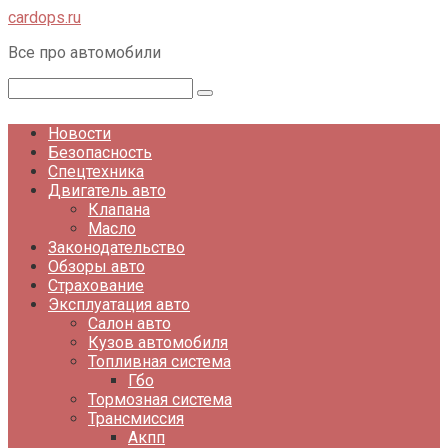
Перейти
cardops.ru
к
Все про автомобили
контенту
Поиск:
Новости
Безопасность
Спецтехника
Двигатель авто
Клапана
Масло
Законодательство
Обзоры авто
Страхование
Эксплуатация авто
Салон авто
Кузов автомобиля
Топливная система
Гбо
Тормозная система
Трансмиссия
Акпп