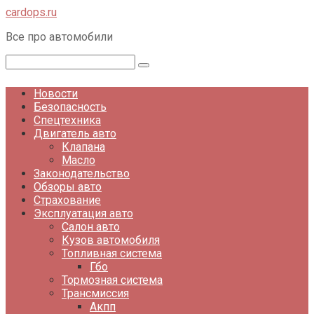
Перейти
cardops.ru
к
Все про автомобили
контенту
Поиск:
Новости
Безопасность
Спецтехника
Двигатель авто
Клапана
Масло
Законодательство
Обзоры авто
Страхование
Эксплуатация авто
Салон авто
Кузов автомобиля
Топливная система
Гбо
Тормозная система
Трансмиссия
Акпп