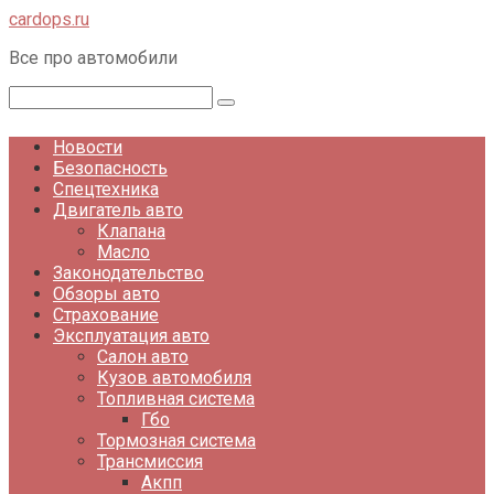
Перейти
cardops.ru
к
Все про автомобили
контенту
Поиск:
Новости
Безопасность
Спецтехника
Двигатель авто
Клапана
Масло
Законодательство
Обзоры авто
Страхование
Эксплуатация авто
Салон авто
Кузов автомобиля
Топливная система
Гбо
Тормозная система
Трансмиссия
Акпп