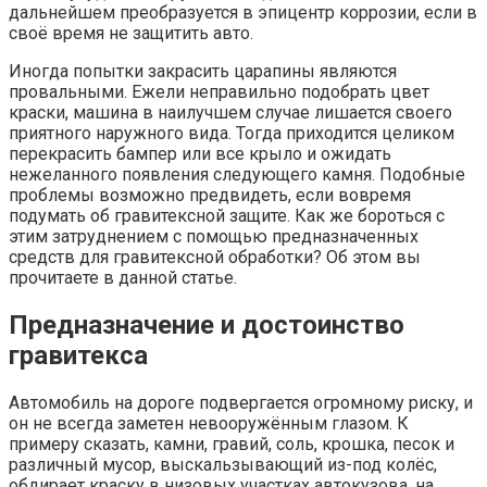
дальнейшем преобразуется в эпицентр коррозии, если в
своё время не защитить авто.
Иногда попытки закрасить царапины являются
провальными. Ежели неправильно подобрать цвет
краски, машина в наилучшем случае лишается своего
приятного наружного вида. Тогда приходится целиком
перекрасить бампер или все крыло и ожидать
нежеланного появления следующего камня. Подобные
проблемы возможно предвидеть, если вовремя
подумать об гравитексной защите. Как же бороться с
этим затруднением с помощью предназначенных
средств для гравитексной обработки? Об этом вы
прочитаете в данной статье.
Предназначение и достоинство
гравитекса
Автомобиль на дороге подвергается огромному риску, и
он не всегда заметен невооружённым глазом. К
примеру сказать, камни, гравий, соль, крошка, песок и
различный мусор, выскальзывающий из-под колёс,
обдирает краску в низовых участках автокузова, на