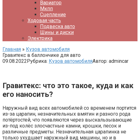
Вариатор
Мкпп
Сцепление
Ходовая часть
Подвеска авто
Шины и диски
Электрика
Главная
»
Кузов автомобиля
Гравитекс в баллончике для авто
09.08.2022
Рубрика:
Кузов автомобиля
Автор:
admincar
Гравитекс: что это такое, куда и как
его наносить?
Наружный вид всех автомобилей со временем портится
из-за царапин, незначительных вмятин и разного рода
потёртостей, что появляются через выскальзывающие
из-под колёс злосчастные камни, крошки, песок и
различные предметы. Незначительная царапинка не
только ухудшает наружный вид машины, но и в