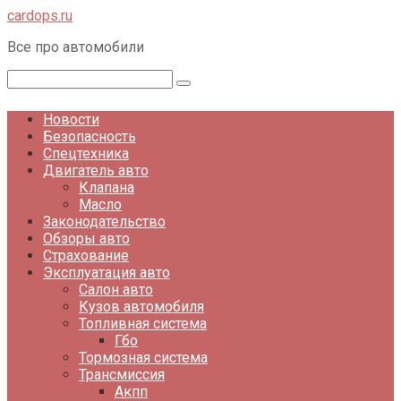
Перейти
cardops.ru
к
Все про автомобили
контенту
Поиск:
Новости
Безопасность
Спецтехника
Двигатель авто
Клапана
Масло
Законодательство
Обзоры авто
Страхование
Эксплуатация авто
Салон авто
Кузов автомобиля
Топливная система
Гбо
Тормозная система
Трансмиссия
Акпп