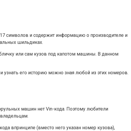
из 17 символов и содержит информацию о производителе и
циальных шильдиках.
абличку или сам кузов под капотом машины. В данном
и узнать его историю можно зная любой из этих номеров.
орульных машин нет Vin-кода. Поэтому любители
м владельцам.
кода впринципе (вместо него указан номер кузова),