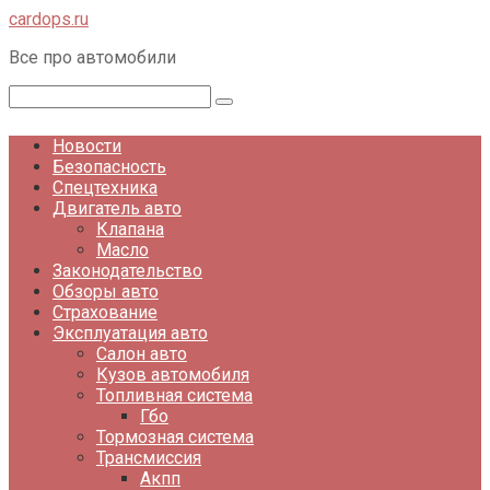
Перейти
cardops.ru
к
Все про автомобили
контенту
Поиск:
Новости
Безопасность
Спецтехника
Двигатель авто
Клапана
Масло
Законодательство
Обзоры авто
Страхование
Эксплуатация авто
Салон авто
Кузов автомобиля
Топливная система
Гбо
Тормозная система
Трансмиссия
Акпп