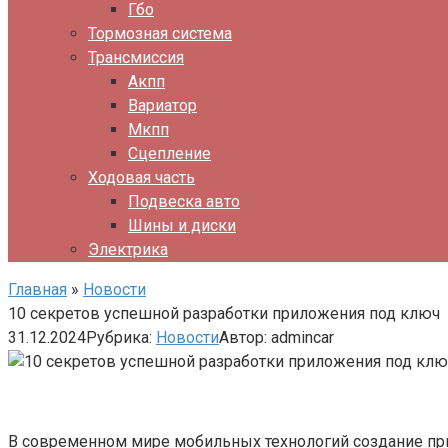
Гбо
Тормозная система
Трансмиссия
Акпп
Вариатор
Мкпп
Сцепление
Ходовая часть
Подвеска авто
Шины и диски
Электрика
Главная
»
Новости
10 секретов успешной разработки приложения под ключ
31.12.2024
Рубрика:
Новости
Автор:
admincar
В современном мире мобильных технологий создание при