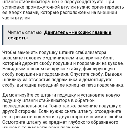
штанги стабилизатора, но не переусердствуйте. При
установке промежуточной втулки нужно ориентировать
ее вверх пазами, которые расположены на внешней
части втулки.
Читать статью
Двигатель «Нексии»: главные
секреты
Чтобы заменить подушку штанги стабилизатора
возьмите головку с удлинителем и выкрутите болт,
который держит скобу подушки и подрамник на кузове.
Накидным ключом выкрутите гайку, фиксирующую
скобу подушки на подрамнике. Опустите скобу. Выводя
шпильку из отверстия подрамника и демонтируйте
скобу, вытащив передний ее конец из паза подрамника.
Демонтируйте со штанги подушку и установите новую
подушку штанги стабилизатора в обратной
последовательности. Точно так же замените подушку с
другой стороны. Если нужно снять штангу, отсоедините
ее от рычагов подвески с двух сторон и снимите скобы.
Осмотрите штангу на предмет глубокого абразивного
износа в точках установки подушек.