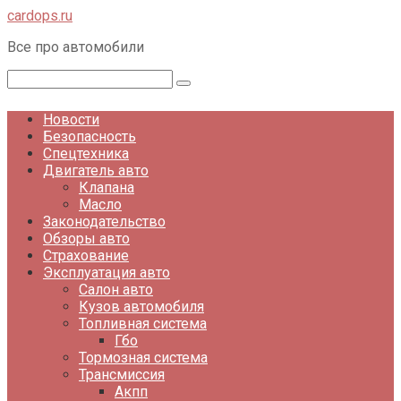
Перейти
cardops.ru
к
Все про автомобили
контенту
Поиск:
Новости
Безопасность
Спецтехника
Двигатель авто
Клапана
Масло
Законодательство
Обзоры авто
Страхование
Эксплуатация авто
Салон авто
Кузов автомобиля
Топливная система
Гбо
Тормозная система
Трансмиссия
Акпп