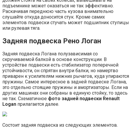
должен стоять на своих колесах, вывешивать на
подъемнике может оказаться не так эффективно.
Раскачивая переднюю часть кузова внимательно
слушайте откуда доносится стук. Кроме самих
элементов подвески стучать может подшипник ступицы
или рулевая тяга.
Задняя подвеска Рено Логан
Задняя подвеска Логана полузависимая со
скручиваемой балкой в основе конструкции. В
устройстве подвески есть стабилизатор поперечной
устойчивости, он спрятан внутри балки, но намертво
приварен к усилителям нижних рычагов, куда упираются
пружины. Самое интересное в задней подвеске Логана,
это отдельно стоящие пружины и амортизаторы. Если на
других машинах они собраны в единую стойку, то здесь
не так. Схематичное
фото задней подвески Renault
Logan
прилагается далее.
Состоит задняя подвеска из следующих элементов.