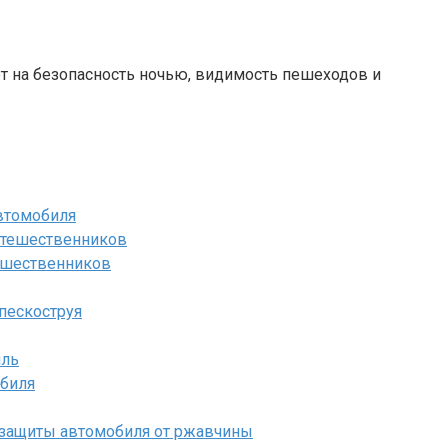
т на безопасность ночью, видимость пешеходов и
втомобиля
тешественников
пескоструя
иль
обиля
 защиты автомобиля от ржавчины