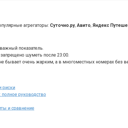
опулярные агрегаторы:
Суточно.ру
,
Авито
,
Яндекс Путеше
 важный показатель.
 запрещено шуметь после 23:00.
не бывает очень жарким, а в многоместных номерах без в
и риски
: полное руководство
иты и сравнение