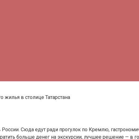
го жилья в столице Татарстана
России. Сюда едут ради прогулок по Кремлю, гастрономич
тратить больше денег на экскурсии, лучшее решение — в г