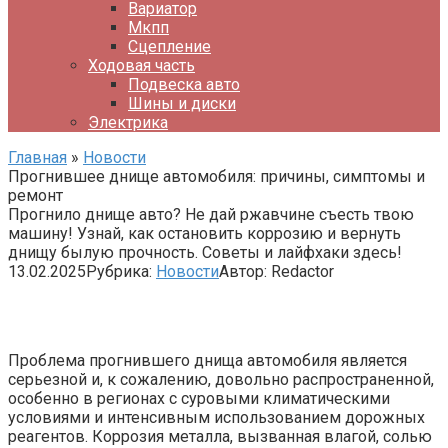
Вариатор
Мкпп
Сцепление
Ходовая часть
Подвеска авто
Шины и диски
Электрика
Главная
»
Новости
Прогнившее днище автомобиля: причины, симптомы и
ремонт
Прогнило днище авто? Не дай ржавчине съесть твою
машину! Узнай, как остановить коррозию и вернуть
днищу былую прочность. Советы и лайфхаки здесь!
13.02.2025
Рубрика:
Новости
Автор:
Redactor
Проблема прогнившего днища автомобиля является
серьезной и, к сожалению, довольно распространенной,
особенно в регионах с суровыми климатическими
условиями и интенсивным использованием дорожных
реагентов. Коррозия металла, вызванная влагой, солью