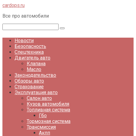
Перейти
cardops.ru
к
Все про автомобили
контенту
Поиск:
Новости
Безопасность
Спецтехника
Двигатель авто
Клапана
Масло
Законодательство
Обзоры авто
Страхование
Эксплуатация авто
Салон авто
Кузов автомобиля
Топливная система
Гбо
Тормозная система
Трансмиссия
Акпп