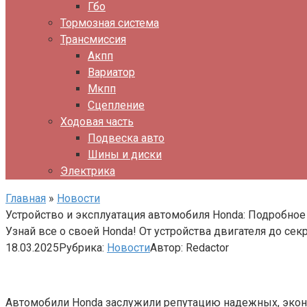
Гбо
Тормозная система
Трансмиссия
Акпп
Вариатор
Мкпп
Сцепление
Ходовая часть
Подвеска авто
Шины и диски
Электрика
Главная
»
Новости
Устройство и эксплуатация автомобиля Honda: Подробное
Узнай все о своей Honda! От устройства двигателя до с
18.03.2025
Рубрика:
Новости
Автор:
Redactor
Автомобили Honda заслужили репутацию надежных, эконо