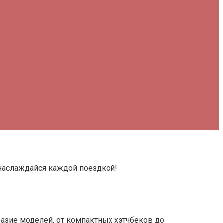
 наслаждайся каждой поездкой!
азие моделей, от компактных хэтчбеков до