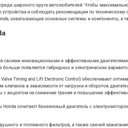
реди широкого круга автолюбителей. Чтобы максимально 
 устройства и соблюдать рекомендации по техническому 
Honda, охватывающее основные системы и компоненты, а т
da
ится своими инновационными и эффективными двигателям
се больше появляется гибридных и электрических вариант
ble Valve Timing and Lift Electronic Control) обеспечивает о
 клапанов в зависимости от нагрузки и оборотов двигател
ы с акцентом на снижение трения и повышение эффективно
Honda сочетают бензиновый двигатель с электромотором, 
душного и топливного фильтров, а также свечей зажигани