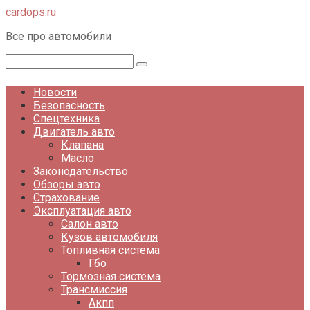
Перейти
cardops.ru
к
Все про автомобили
контенту
Поиск:
Новости
Безопасность
Спецтехника
Двигатель авто
Клапана
Масло
Законодательство
Обзоры авто
Страхование
Эксплуатация авто
Салон авто
Кузов автомобиля
Топливная система
Гбо
Тормозная система
Трансмиссия
Акпп