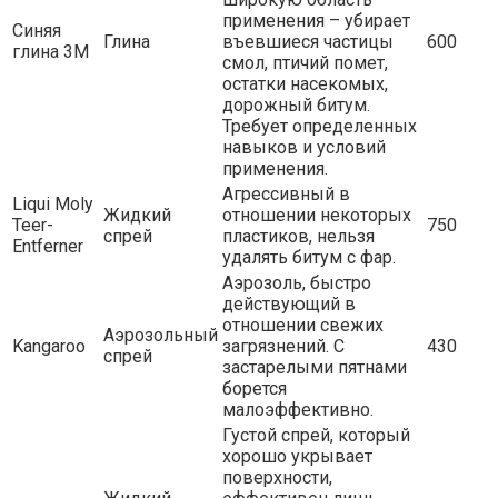
применения – убирает
Синяя
Глина
въевшиеся частицы
600
глина 3М
смол, птичий помет,
остатки насекомых,
дорожный битум.
Требует определенных
навыков и условий
применения.
Агрессивный в
Liqui Moly
Жидкий
отношении некоторых
Teer-
750
спрей
пластиков, нельзя
Entferner
удалять битум с фар.
Аэрозоль, быстро
действующий в
отношении свежих
Аэрозольный
Kangaroo
загрязнений. С
430
спрей
застарелыми пятнами
борется
малоэффективно.
Густой спрей, который
хорошо укрывает
поверхности,