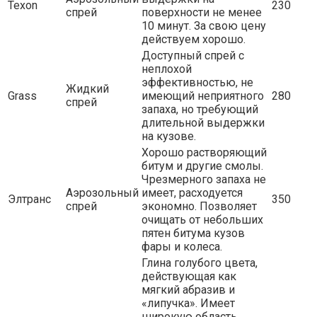
Texon
230
спрей
поверхности не менее
10 минут. За свою цену
действуем хорошо.
Доступный спрей с
неплохой
эффективностью, не
Жидкий
Grass
имеющий неприятного
280
спрей
запаха, но требующий
длительной выдержки
на кузове.
Хорошо растворяющий
битум и другие смолы.
Чрезмерного запаха не
Аэрозольный
имеет, расходуется
Элтранс
350
спрей
экономно. Позволяет
очищать от небольших
пятен битума кузов
фары и колеса.
Глина голубого цвета,
действующая как
мягкий абразив и
«липучка». Имеет
широкую область