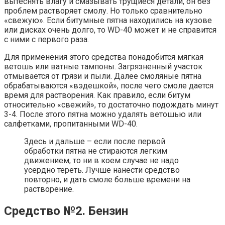
вытеснять влагу и смазывать трущиеся детали, он без
проблем растворяет смолу. Но только сравнительно
«свежую». Если битумные пятна находились на кузове
или дисках очень долго, то WD-40 может и не справится
с ними с первого раза.
Для применения этого средства понадобится мягкая
ветошь или ватные тампоны. Загрязненный участок
отмывается от грязи и пыли. Далее смоляные пятна
обрабатываются «вэдешкой», после чего смоле дается
время для растворения. Как правило, если битум
относительно «свежий», то достаточно подождать минут
3-4. После этого пятна можно удалять ветошью или
салфетками, пропитанными WD-40.
Здесь и дальше – если после первой
обработки пятна не стираются легким
движением, то ни в коем случае не надо
усердно тереть. Лучше нанести средство
повторно, и дать смоле больше времени на
растворение.
Средство №2. Бензин