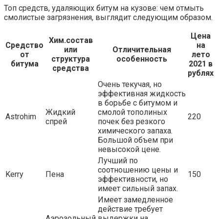
Топ средств, удаляющих битум на кузове: чем отмыть
смолистые загрязнения, выглядит следующим образом.
Цена
Хим.состав
Средство
на
или
Отличительная
от
лето
структура
особенность
битума
2021 в
средства
рублях
Очень текучая, но
эффективная жидкость
в борьбе с битумом и
Жидкий
смолой тополиных
Astrohim
220
спрей
почек без резкого
химического запаха.
Большой объем при
невысокой цене.
Лучший по
соотношению цены и
Kerry
Пена
150
эффективности, но
имеет сильный запах.
Имеет замедленное
действие требует
Аэрозольный
выдержки на