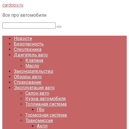
Перейти
cardops.ru
к
Все про автомобили
контенту
Поиск:
Новости
Безопасность
Спецтехника
Двигатель авто
Клапана
Масло
Законодательство
Обзоры авто
Страхование
Эксплуатация авто
Салон авто
Кузов автомобиля
Топливная система
Гбо
Тормозная система
Трансмиссия
Акпп