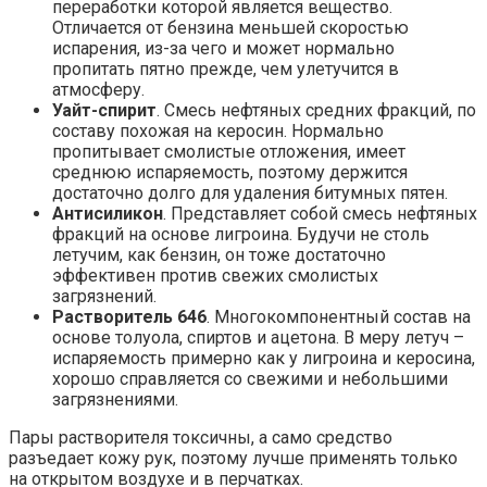
переработки которой является вещество.
Отличается от бензина меньшей скоростью
испарения, из-за чего и может нормально
пропитать пятно прежде, чем улетучится в
атмосферу.
Уайт-спирит
. Смесь нефтяных средних фракций, по
составу похожая на керосин. Нормально
пропитывает смолистые отложения, имеет
среднюю испаряемость, поэтому держится
достаточно долго для удаления битумных пятен.
Антисиликон
. Представляет собой смесь нефтяных
фракций на основе лигроина. Будучи не столь
летучим, как бензин, он тоже достаточно
эффективен против свежих смолистых
загрязнений.
Растворитель 646
. Многокомпонентный состав на
основе толуола, спиртов и ацетона. В меру летуч –
испаряемость примерно как у лигроина и керосина,
хорошо справляется со свежими и небольшими
загрязнениями.
Пары растворителя токсичны, а само средство
разъедает кожу рук, поэтому лучше применять только
на открытом воздухе и в перчатках.