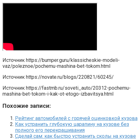
Источник
https://bumper.guru/klassicheskie-modeli-
vaz/poleznoe/pochemu-mashina-bet-tokom.html
Источник
https://novate.ru/blogs/220821/60245/
Источник
https://fastmb.ru/soveti_auto/20312-pochemu-
mashina-bet-tokom-i-kak-ot-etogo-izbavitsya.html
Похожие записи:
Рейтинг автомобилей с горячей оцинковкой кузова
Как устранить глубокую царапину на кузове без
полного его перекрашивания
Сделай сам: как быстро устранить сколы на кузове