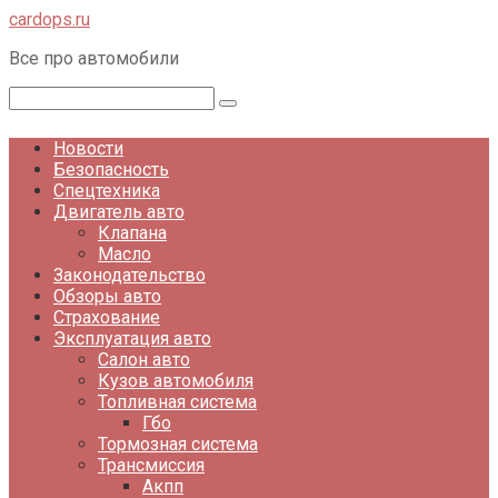
Перейти
cardops.ru
к
Все про автомобили
контенту
Поиск:
Новости
Безопасность
Спецтехника
Двигатель авто
Клапана
Масло
Законодательство
Обзоры авто
Страхование
Эксплуатация авто
Салон авто
Кузов автомобиля
Топливная система
Гбо
Тормозная система
Трансмиссия
Акпп