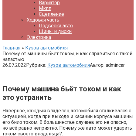
Вариатор
Мкпп
Сцепление
Ходовая часть
Подвеска авто
Шины и диски
Электрика
Главная
»
Кузов автомобиля
Почему от машины бьет током, и как справиться с такой
напастью
26.07.2022
Рубрика:
Кузов автомобиля
Автор:
admincar
Почему машина бьёт током и как
это устранить
Наверное, каждый владелец автомобиля сталкивался с
ситуацией, когда при выходе и касании корпуса машины
его било током. В большинстве случаев это не опасно,
но всё равно неприятно. Почему же авто может ударить
током своего владельца?.