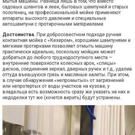
мытья машины. Разница лишь в том, что вместо
садовых шлангов и леек, бытовых шампуней и старых
полотенец, на профессиональной мойке применяют
аппараты высокого давления и специальные
автошампуни с протирочными материалами.
Достоинства.
При добросовестном подходе ручная
контактная мойка с «Кехером», хорошими шампунями и
мягкими протирками позволяет отмыть машину
практически идеально, поскольку мойщик может
добраться до любого труднодоступного места —
внутренние поверхности колесных арок, «спицы»
дисков, соединения зеркал, дверных ручек и т.д., удалив
оттуда въевшуюся грязь и масляные налеты. При этом,
в случае обнаружения «непромытых» от загрязнений
или непротертых от воды участков на кузове, у
владельца есть возможность сразу же указать на них и
недоделки тут же (хочется верить) будут устранены.