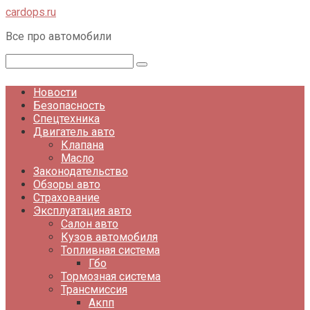
Перейти
cardops.ru
к
Все про автомобили
контенту
Поиск:
Новости
Безопасность
Спецтехника
Двигатель авто
Клапана
Масло
Законодательство
Обзоры авто
Страхование
Эксплуатация авто
Салон авто
Кузов автомобиля
Топливная система
Гбо
Тормозная система
Трансмиссия
Акпп