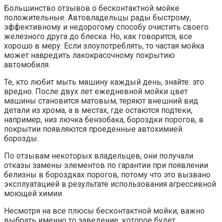
Большинство отзывов о бесконтактной мойке
положительные. Автовладельцы рады быстрому,
эффективному и недорогому способу очистить своего
железного друга до блеска. Но, как говорится, все
хорошо в меру. Если злоупотреблять, то частая мойка
может навредить лакокрасочному покрытию
автомобиля.
Те, кто любит мыть машину каждый день, знайте: это
вредно. После двух лет ежедневной мойки цвет
машины становится матовым, теряют внешний вид
детали из хрома, а в местах, где остаются подтеки,
например, низ лючка бензобака, бороздки порогов, в
покрытии появляются проеденные автохимией
борозды.
По отзывам некоторых владельцев, они получали
отказы замены элементов по гарантии при появлении
белизны в бороздках порогов, потому что это вызвано
эксплуатацией в результате использования агрессивной
моющей химии.
Несмотря на все плюсы бесконтактной мойки, важно
выбрать именно то заведение, которое будет