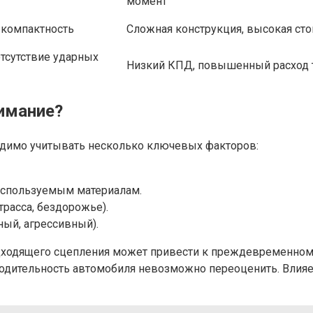
момент
 компактность
Сложная конструкция, высокая ст
тсутствие ударных
Низкий КПД, повышенный расход 
нимание?
одимо учитывать несколько ключевых факторов:
используемым материалам.
трасса, бездорожье).
ый, агрессивный).
одходящего сцепления может привести к преждевременном
одительность автомобиля невозможно переоценить. Влияе