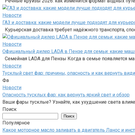
Речные круизы 2026: как изменится формат водных пут
Новости
ГАЗ и доставка: какие модели лучше подходят для курье
Курьерская доставка требует надёжного транспорта, сп
Новости
Официальный дилер LADA в Пензе для семьи: какие маши
Семейная LADA для Пензы Когда в семье появляется маш
Новости
Тусклый свет фар: причины, опасность и как вернуть вид
Фа
Новости
Опасность тусклых фар: как вернуть яркий свет и обзор
Ваши фары тусклые? Узнайте, как ухудшение света влияе
Поиск
Поиск
Популярное
Какое моторное масло заливать в двигатель Ланос и инс