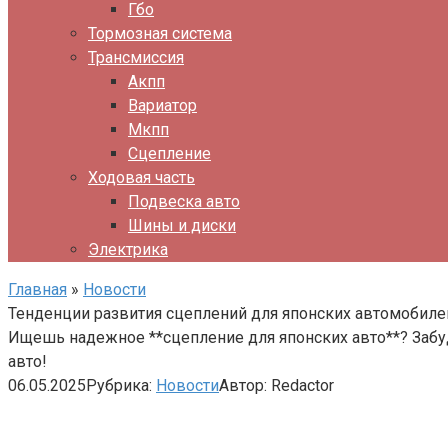
Гбо
Тормозная система
Трансмиссия
Акпп
Вариатор
Мкпп
Сцепление
Ходовая часть
Подвеска авто
Шины и диски
Электрика
Главная
»
Новости
Тенденции развития сцеплений для японских автомобиле
Ищешь надежное **сцепление для японских авто**? Забуд
авто!
06.05.2025
Рубрика:
Новости
Автор:
Redactor