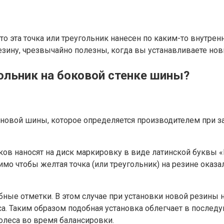
то эта точка или треугольник нанесен по каким-то внутре
резину, чрезвычайно полезны, когда вы устанавливаете но
гольник на боковой стенке шины?
о новой шины, которое определяется производителем при з
 наносят на диск маркировку в виде латинской буквы «L»
мо чтобы желтая точка (или треугольник) на резине оказа
ные отметки. В этом случае при установки новой резины н
са. Таким образом подобная установка облегчает в послед
олеса во время балансировки.