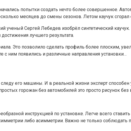
 начались попытки создать нечто более совершенное. Авт
сколько месяцев до смены сезонов. Летом каучук сгорал 
ий ученый Сергей Лебедев изобрёл синтетический каучук. 
 достижения лучшего результата.
иала. Это позволило сделать профиль более плоским, уве
те с ним появились и различные направления установки…
следу его машины. И в реальной жизни эксперт способен у
 простых горожан без автомобилей это просто рисунок без 
еобразной инструкцией по установке. Легче всего ставить
имметрии либо асимметрии. Важно не только соблюдать п