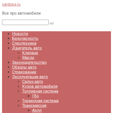
Перейти
cardops.ru
к
Все про автомобили
контенту
Поиск:
Новости
Безопасность
Спецтехника
Двигатель авто
Клапана
Масло
Законодательство
Обзоры авто
Страхование
Эксплуатация авто
Салон авто
Кузов автомобиля
Топливная система
Гбо
Тормозная система
Трансмиссия
Акпп