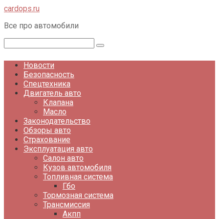
Перейти
cardops.ru
к
Все про автомобили
контенту
Поиск:
Новости
Безопасность
Спецтехника
Двигатель авто
Клапана
Масло
Законодательство
Обзоры авто
Страхование
Эксплуатация авто
Салон авто
Кузов автомобиля
Топливная система
Гбо
Тормозная система
Трансмиссия
Акпп