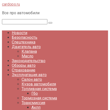
Перейти
cardops.ru
к
Все про автомобили
контенту
Поиск:
Новости
Безопасность
Спецтехника
Двигатель авто
Клапана
Масло
Законодательство
Обзоры авто
Страхование
Эксплуатация авто
Салон авто
Кузов автомобиля
Топливная система
Гбо
Тормозная система
Трансмиссия
Акпп