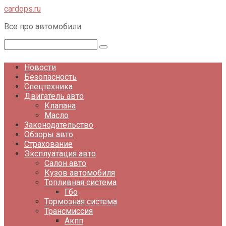
Перейти
cardops.ru
к
Все про автомобили
контенту
Поиск:
Новости
Безопасность
Спецтехника
Двигатель авто
Клапана
Масло
Законодательство
Обзоры авто
Страхование
Эксплуатация авто
Салон авто
Кузов автомобиля
Топливная система
Гбо
Тормозная система
Трансмиссия
Акпп