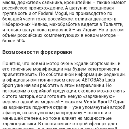
масла, держатель сальника, кронштейны – также имеют
российское происхождение. А шатунно-поршневая
группа хоть и от Federal Mogul, но производство по
большей части тоже российское: отливка делается в
Набережных Челнах, мехобработка ведётся в Тольятти,
и только шатун пока привозной – из Индии. Но в целом
объём российских комплектующих в новом моторе –
более 50%.
Возможности форсировки
Понятно, что новый мотор очень ждали спортсмены, и
его гоночные модификации мы будем категорически
приветствовать. По собственной информации редакции,
в официальном тюнинговом ателье АВТОВАЗа Lada
Sport уже начали работать в этом направлении. Но
поговорим о серийной продукции: сколько можно снять
с этого мотора, если готовить некую «заряженную»
версию одной из моделей – скажем,
Vesta Sport
? Один
из вариантов поднятия отдачи – уже упомянутый второй
«фазер», на выпускном распредвалу – он хоть и в
меньшей степени, но тоже влияет на мощностные
характеристики. В основном же второй «фазер» дает