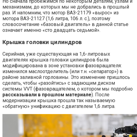
Но сначала пробежимся по некоторым деталям, узлам и
механизмам, до которых мы не добрались в прошлый
раз. И напомним, что мотор ВАЗ-21179 «вырос» из
мотора ВАЗ-21127 (1,6 литра, 106 л. с.), поэтому
словосочетание «базовый двигатель» в данной статье
означает именно «сто двадцать седьмой».
Крышка головки цилиндров
Серийная, уже существующая на 1,6-литровых
двигателях крышка головки цилиндров была
модифицирована в зоне установки фазовращателя:
изменился маслоотделитель (или т.н. «сепаратор») в
районе заливной горловины. Это изменение пришлось
сделать, чтобы «разойтись» с задающим диском
системы VVT (фазовращателем, о котором мы подробно
рассказывали в прошлом материале
). После
модернизации крышка прошла так называемую
«обратную» унификацию с двигателем 1,6 литра.