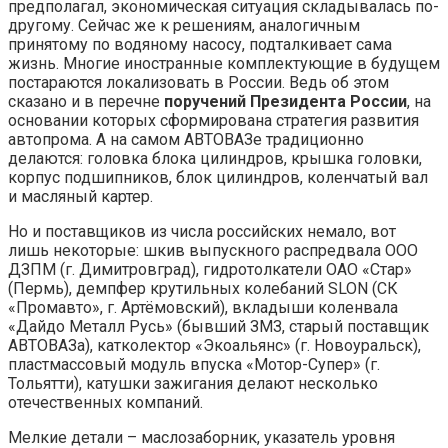
предполагал, экономическая ситуация складывалась по-
другому. Сейчас же к решениям, аналогичным
принятому по водяному насосу, подталкивает сама
жизнь. Многие иностранные комплектующие в будущем
постараются локализовать в России. Ведь об этом
сказано и в перечне
поручений Президента России
, на
основании которых сформирована стратегия развития
автопрома. А на самом АВТОВАЗе традиционно
делаются: головка блока цилиндров, крышка головки,
корпус подшипников, блок цилиндров, коленчатый вал
и масляный картер.
Но и поставщиков из числа российских немало, вот
лишь некоторые: шкив выпускного распредвала ООО
ДЗПМ (г. Димитровград), гидротолкатели ОАО «Стар»
(Пермь), демпфер крутильных колебаний SLON (СК
«Промавто», г. Артёмовский), вкладыши коленвала
«Дайдо Металл Русь» (бывший ЗМЗ, старый поставщик
АВТОВАЗа), катколектор «Экоальянс» (г. Новоуральск),
пластмассовый модуль впуска «Мотор-Супер» (г.
Тольятти), катушки зажигания делают несколько
отечественных компаний.
Мелкие детали – маслозаборник, указатель уровня