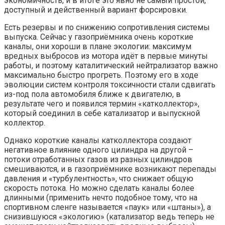
экономичность, и в итоге это явно не самый простой,
доступный и действенный вариант форсировки.
Есть резервы и по снижению сопротивления системы
выпуска. Сейчас у газоприёмника очень короткие
каналы, они хороши в плане экологии: максимум
вредных выбросов из мотора идёт в первые минуты
работы, и поэтому каталитический нейтрализатор важно
максимально быстро прогреть. Поэтому его в ходе
эволюции систем контроля токсичности стали сдвигать
из-под пола автомобиля ближе к двигателю, в
результате чего и появился термин «катколлектор»,
который соединил в себе катализатор и выпускной
коллектор.
Однако короткие каналы катколлектора создают
негативное влияние одного цилиндра на другой –
потоки отработанных газов из разных цилиндров
смешиваются, и в газоприёмнике возникают перепады
давления и «турбулентность», что снижает общую
скорость потока. Но можно сделать каналы более
длинными (применить нечто подобное тому, что на
спортивном сленге называется «паук» или «штаны»), а
снизившуюся «экологию» (катализатор ведь теперь не