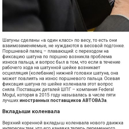
Шатуны сделаны «в один класс» по весу, то есть они
взаимозаменяемые, не нуждаются в весовой подгонке.
Поршневой палец – плавающий: с переходом на
фиксацию шатуна по поршню возникла проблема
износа пальца, и вопрос был в том, что если в течение
рабочего хода на шатунной шейке возникает
осцилляция (колебание) нижней головки шатуна, она
может повлиять на износ поршневого пальца. Осевая
фиксация шатуна по шейке коленвала этот вопрос
сняла. Поставщик деталей ШПГ – компания Federal
Mogul, которая в 2015 году называлась в числе пяти
лучших
иностранных поставщиков АВТОВАЗа
.
Вкладыши коленвала
Верхний коренной вкладыш коленвала нового движка
интересен тем, что его канавка теперь переменного