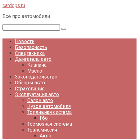
Перейти
cardops.ru
к
Все про автомобили
контенту
Поиск:
Новости
Безопасность
Спецтехника
Двигатель авто
Клапана
Масло
Законодательство
Обзоры авто
Страхование
Эксплуатация авто
Салон авто
Кузов автомобиля
Топливная система
Гбо
Тормозная система
Трансмиссия
Акпп