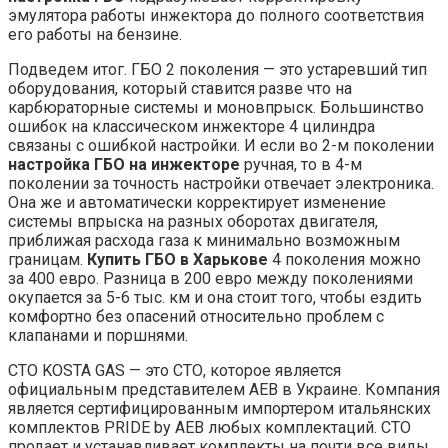
эмулятора работы инжектора до полного соответствия
его работы на бензине.
Подведем итог. ГБО 2 поколения — это устаревший тип
оборудования, который ставится разве что на
карбюраторные системы и моновпрыск. Большинство
ошибок на классическом инжекторе 4 цилиндра
связаны с ошибкой настройки. И если во 2-м поколении
настройка ГБО на инжекторе
ручная, то в 4-м
поколении за точность настройки отвечает электроника.
Она же и автоматически корректирует изменение
системы впрыска на разных оборотах двигателя,
приближая расхода газа к минимально возможным
границам.
Купить ГБО в Харькове
4 поколения можно
за 400 евро. Разница в 200 евро между поколениями
окупается за 5-6 тыс. км и она стоит того, чтобы ездить
комфортно без опасений относительно проблем с
клапанами и поршнями.
СТО KOSTA GAS — это СТО, которое является
официальным представителем АЕВ в Украине. Компания
является сертифицированным импортером итальянских
комплектов PRIDE by AEB любых комплектаций. СТО
продает и устанавливает комплекты на почти все виды