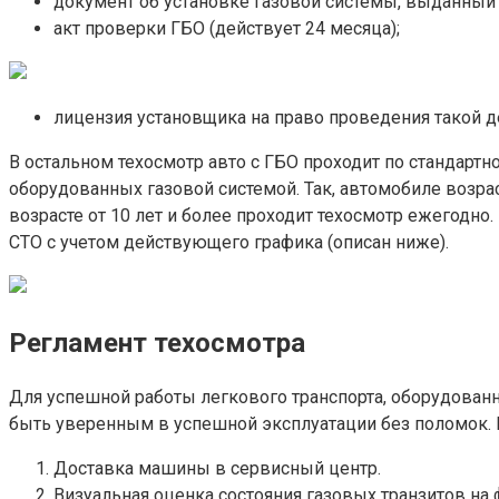
документ об установке газовой системы, выданный
акт проверки ГБО (действует 24 месяца);
лицензия установщика на право проведения такой д
В остальном техосмотр авто с ГБО проходит по стандартн
оборудованных газовой системой. Так, автомобиле возраст
возрасте от 10 лет и более проходит техосмотр ежегодно
СТО с учетом действующего графика (описан ниже).
Регламент техосмотра
Для успешной работы легкового транспорта, оборудованн
быть уверенным в успешной эксплуатации без поломок. К
Доставка машины в сервисный центр.
Визуальная оценка состояния газовых транзитов на 