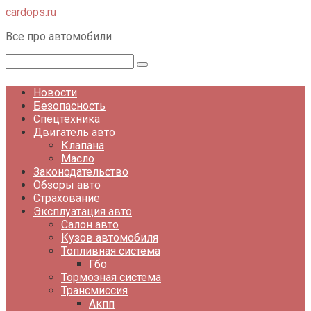
Перейти
cardops.ru
к
Все про автомобили
контенту
Поиск:
Новости
Безопасность
Спецтехника
Двигатель авто
Клапана
Масло
Законодательство
Обзоры авто
Страхование
Эксплуатация авто
Салон авто
Кузов автомобиля
Топливная система
Гбо
Тормозная система
Трансмиссия
Акпп