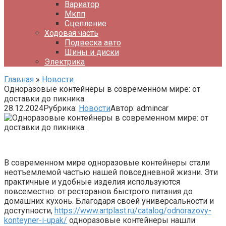
Вариатор
Мкпп
Сцепление
Ходовая часть
Подвеска авто
Шины и диски
Электрика
Главная
»
Новости
Одноразовые контейнеры в современном мире: от
доставки до пикника.
28.12.2024
Рубрика:
Новости
Автор:
admincar
В современном мире одноразовые контейнеры стали
неотъемлемой частью нашей повседневной жизни. Эти
практичные и удобные изделия используются
повсеместно: от ресторанов быстрого питания до
домашних кухонь. Благодаря своей универсальности и
доступности,
https://www.artplast.ru/catalog/odnorazovy-
konteyner-i-upak/
одноразовые контейнеры нашли