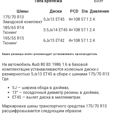
Типа крепежа
Болт
Шины
Диски
PCD
Dia
Давление
175/70 R13
5Jx13 ET45
4×108
57.1
2.4
Заводской комплект
185/65 R14
5.5Jx14 ET45
4×108
57.1
2.4
Тюнинг
195/55 R15
6Jx15 ET42
4×108
57.1
2.4
Тюнинг
Какие размеры колёс рекомендует устанавливать производитель
На автомобиль Audi 80 B3 1986 1.6 в базовой
комплектации устанавливаются колесные диски с
размерностью 5Jx13 ET45 в сборе с шинами 175/70 R13.
Где:
5J — ширина обода в дюймах;
13″ — посадочный диаметр резины в дюймах;
ET45 — вылет диска в миллиметрах.
Маркировка шины транспортного средства 175/70 R13
расшифровывается следующим образом: