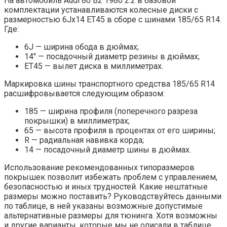
На автомобиль Audi 80 B2 1986 2.2 в базовой
комплектации устанавливаются колесные диски с
размерностью 6Jx14 ET45 в сборе с шинами 185/65 R14.
Где:
6J — ширина обода в дюймах;
14″ — посадочный диаметр резины в дюймах;
ET45 — вылет диска в миллиметрах.
Маркировка шины транспортного средства 185/65 R14
расшифровывается следующим образом:
185 — ширина профиля (поперечного разреза
покрышки) в миллиметрах;
65 — высота профиля в процентах от его ширины;
R — радиальная навивка корда;
14 — посадочный диаметр шины в дюймах.
Использование рекомендованных типоразмеров
покрышек позволит избежать проблем с управлением,
безопасностью и иных трудностей. Какие нештатные
размеры можно поставить? Руководствуйтесь данными
по таблице, в ней указаны возможные допустимые
альтернативные размеры для тюнинга. Хотя возможны
и другие варианты, которые мы не описали в таблице.