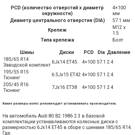
PCD (количество отверстий x диаметр
4×100
окружности)
мм
Диаметр центрального отверстия (DIA)
57.1 мм
M12 x
Крепеж
1.5
Типа крепежа
Болт
Шины
Диски
PCD
Dia
Давление
185/65 R14
6Jx14 ET45
4×100
57.1
2.4
Заводской комплект
195/55 R15
6.5Jx15 ET42
4×100
57.1
2.4
Тюнинг
205/45 R16
7Jx16 ET38
4×100
57.1
2.4
Тюнинг
Какие размеры колёс рекомендует устанавливать производитель
На автомобиль Audi 80 B2 1986 2.3 в базовой
комплектации устанавливаются колесные диски с
размерностью 6Jx14 ET45 в сборе с шинами 185/65 R14.
Где: