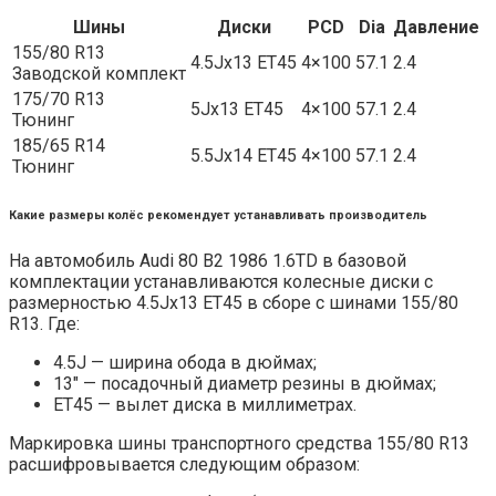
Шины
Диски
PCD
Dia
Давление
155/80 R13
4.5Jx13 ET45
4×100
57.1
2.4
Заводской комплект
175/70 R13
5Jx13 ET45
4×100
57.1
2.4
Тюнинг
185/65 R14
5.5Jx14 ET45
4×100
57.1
2.4
Тюнинг
Какие размеры колёс рекомендует устанавливать производитель
На автомобиль Audi 80 B2 1986 1.6TD в базовой
комплектации устанавливаются колесные диски с
размерностью 4.5Jx13 ET45 в сборе с шинами 155/80
R13. Где:
4.5J — ширина обода в дюймах;
13″ — посадочный диаметр резины в дюймах;
ET45 — вылет диска в миллиметрах.
Маркировка шины транспортного средства 155/80 R13
расшифровывается следующим образом: