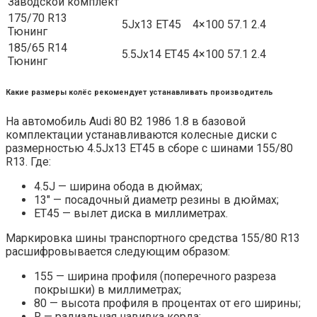
Заводской комплект
175/70 R13
5Jx13 ET45
4×100
57.1
2.4
Тюнинг
185/65 R14
5.5Jx14 ET45
4×100
57.1
2.4
Тюнинг
Какие размеры колёс рекомендует устанавливать производитель
На автомобиль Audi 80 B2 1986 1.8 в базовой
комплектации устанавливаются колесные диски с
размерностью 4.5Jx13 ET45 в сборе с шинами 155/80
R13. Где:
4.5J — ширина обода в дюймах;
13″ — посадочный диаметр резины в дюймах;
ET45 — вылет диска в миллиметрах.
Маркировка шины транспортного средства 155/80 R13
расшифровывается следующим образом:
155 — ширина профиля (поперечного разреза
покрышки) в миллиметрах;
80 — высота профиля в процентах от его ширины;
R — радиальная навивка корда;