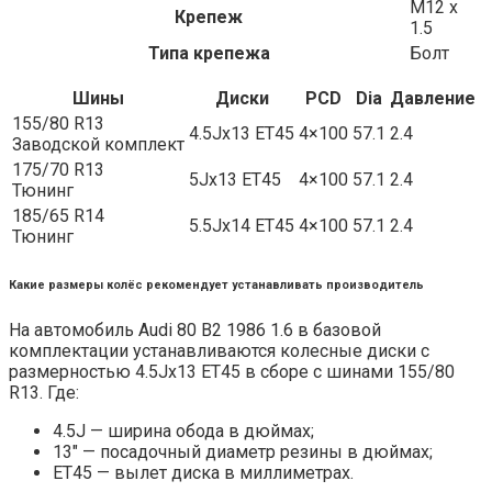
M12 x
Крепеж
1.5
Типа крепежа
Болт
Шины
Диски
PCD
Dia
Давление
155/80 R13
4.5Jx13 ET45
4×100
57.1
2.4
Заводской комплект
175/70 R13
5Jx13 ET45
4×100
57.1
2.4
Тюнинг
185/65 R14
5.5Jx14 ET45
4×100
57.1
2.4
Тюнинг
Какие размеры колёс рекомендует устанавливать производитель
На автомобиль Audi 80 B2 1986 1.6 в базовой
комплектации устанавливаются колесные диски с
размерностью 4.5Jx13 ET45 в сборе с шинами 155/80
R13. Где:
4.5J — ширина обода в дюймах;
13″ — посадочный диаметр резины в дюймах;
ET45 — вылет диска в миллиметрах.