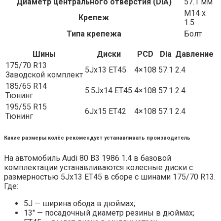
Диаметр центрального отверстия (DIA)
57.1 мм
M14 x
Крепеж
1.5
Типа крепежа
Болт
Шины
Диски
PCD
Dia
Давление
175/70 R13
5Jx13 ET45
4×108
57.1
2.4
Заводской комплект
185/65 R14
5.5Jx14 ET45
4×108
57.1
2.4
Тюнинг
195/55 R15
6Jx15 ET42
4×108
57.1
2.4
Тюнинг
Какие размеры колёс рекомендует устанавливать производитель
На автомобиль Audi 80 B3 1986 1.4 в базовой
комплектации устанавливаются колесные диски с
размерностью 5Jx13 ET45 в сборе с шинами 175/70 R13.
Где:
5J — ширина обода в дюймах;
13″ — посадочный диаметр резины в дюймах;