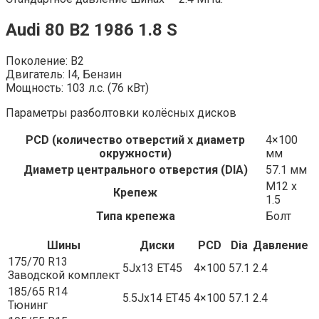
Audi 80 B2 1986 1.8 S
Поколение: B2
Двигатель: I4, Бензин
Мощность: 103 л.с. (76 кВт)
Параметры разболтовки колёсных дисков
PCD (количество отверстий x диаметр
4×100
окружности)
мм
Диаметр центрального отверстия (DIA)
57.1 мм
M12 x
Крепеж
1.5
Типа крепежа
Болт
Шины
Диски
PCD
Dia
Давление
175/70 R13
5Jx13 ET45
4×100
57.1
2.4
Заводской комплект
185/65 R14
5.5Jx14 ET45
4×100
57.1
2.4
Тюнинг