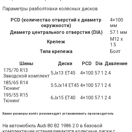
Параметры разболтовки колёсных дисков
PCD (количество отверстий x диаметр
4×100
окружности)
мм
Диаметр центрального отверстия (DIA)
57.1 мм
M12 x
Крепеж
1.5
Типа крепежа
Болт
Шины
Диски
PCD
Dia
Давление
175/70 R13
5Jx13 ET45
4×100
57.1
2.4
Заводской комплект
185/65 R14
5.5Jx14 ET45
4×100
57.1
2.4
Тюнинг
195/55 R15
6Jx15 ET40
4×100
57.1
2.4
Тюнинг
Какие размеры колёс рекомендует устанавливать производитель
На автомобиль Audi 80 B2 1986 2.0 в базовой
комплектации устанавливаются колесные диски с