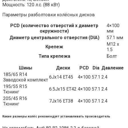
Мощность: 120 л.с. (88 кВт)
Параметры разболтовки колёсных дисков
PCD (количество отверстий x диаметр
4×100
окружности)
мм
Диаметр центрального отверстия (DIA)
57.1 мм
M12 x
Крепеж
1.5
Типа крепежа
Болт
Шины
Диски
PCD
Dia
Давление
185/65 R14
6Jx14 ET45
4×100
57.1
2.4
Заводской комплект
195/55 R15
6.5Jx15 ET42
4×100
57.1
2.4
Тюнинг
205/45 R16
7Jx16 ET38
4×100
57.1
2.4
Тюнинг
Какие размеры колёс рекомендует устанавливать производитель