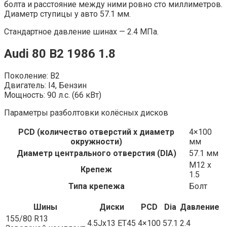
болта и расстояние между ними ровно сто миллиметров.
Диаметр ступицы у авто 57.1 мм.
Стандартное давление шинах — 2.4 МПа.
Audi 80 B2 1986 1.8
Поколение: B2
Двигатель: I4, Бензин
Мощность: 90 л.с. (66 кВт)
Параметры разболтовки колёсных дисков
PCD (количество отверстий x диаметр
4×100
окружности)
мм
Диаметр центрального отверстия (DIA)
57.1 мм
M12 x
Крепеж
1.5
Типа крепежа
Болт
Шины
Диски
PCD
Dia
Давление
155/80 R13
4.5Jx13 ET45
4×100
57.1
2.4