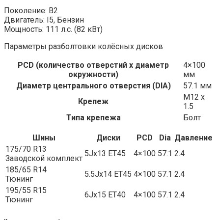
Поколение: B2
Двигатель: I5, Бензин
Мощность: 111 л.с. (82 кВт)
Параметры разболтовки колёсных дисков
PCD (количество отверстий x диаметр
4×100
окружности)
мм
Диаметр центрального отверстия (DIA)
57.1 мм
M12 x
Крепеж
1.5
Типа крепежа
Болт
Шины
Диски
PCD
Dia
Давление
175/70 R13
5Jx13 ET45
4×100
57.1
2.4
Заводской комплект
185/65 R14
5.5Jx14 ET45
4×100
57.1
2.4
Тюнинг
195/55 R15
6Jx15 ET40
4×100
57.1
2.4
Тюнинг