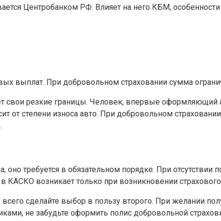
вается Центробанком РФ. Влияет на него КБМ, особенност
вых выплат. При добровольном страховании сумма огранич
яет свои резкие границы. Человек, впервые оформляющий а
т от степени износа авто. При добровольном страховании 
.
 оно требуется в обязательном порядке. При отсутствии п
 КАСКО возникает только при возникновении страхового 
е всего сделайте выбор в пользу второго. При желании по
ками, не забудьте оформить полис добровольной страховк